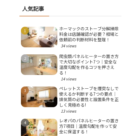
人気記事
ホーマックのストーブ分解掃除
料金は店舗確認が必要？相場と
依頼前の判断材料を整理！
34 views
爬虫類パネルヒーターの置き方
で大切なポイント7つ｜安全な
温度勾配を作るコツを押さえ
る！
14 views
ペレットストーブを煙突なしで
使えるか判断する7つの要点｜
排気筒の必要性と設置条件を正
しく見極める!
13 views
レオパのパネルヒーターの置き
方7項目｜温度勾配を作って安
全に保温する！