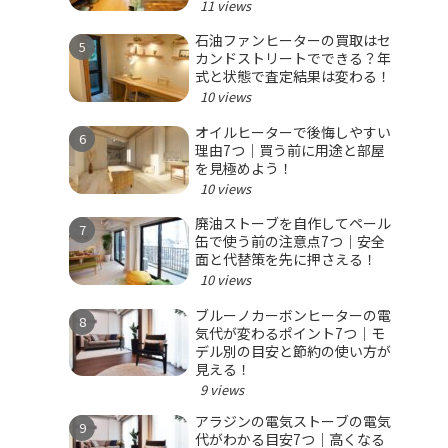
11 views
石油ファンヒーターの買取はセ
カンドストリートでできる？年
式と状態で査定結果は変わる！
10 views
オイルヒーターで後悔しやすい
理由7つ｜買う前に用途と部屋
を見極めよう！
10 views
廃油ストーブを自作してペール
缶で使う前の注意点7つ｜安全
面と代替策を先に押さえる！
10 views
ブルーノカーボンヒーターの電
気代が変わるポイント7つ｜モ
デル別の目安と節約の使い方が
見える！
9 views
アラジンの電気ストーブの電気
代がわかる目安7つ｜高くなる