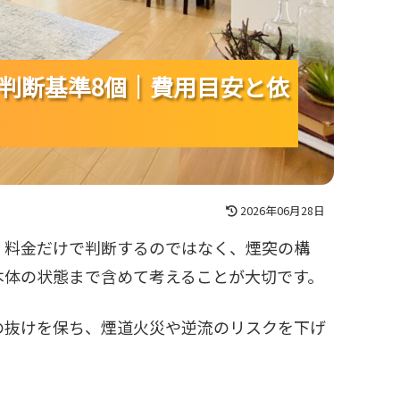
判断基準8個｜費用目安と依
判断基準8個｜費用目安と依
判断基準8個｜費用目安と依
2026年06月28日
、料金だけで判断するのではなく、煙突の構
本体の状態まで含めて考えることが大切です。
の抜けを保ち、煙道火災や逆流のリスクを下げ