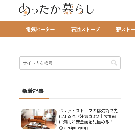
電気ヒーター
石油ストーブ
薪ストー
新着記事
ペレットストーブの排気筒で先
に知るべき注意点8つ｜設置前
に費用と安全面を見極める！
2026年07月08日