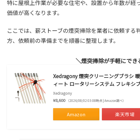
特に屋根上作業が必要な住宅や、設置から年数が経
価値が高くなります。
ここでは、薪ストーブの煙突掃除を業者に依頼する
方、依頼前の準備までを順番に整理します。
煙突掃除が手軽にでき
Xedragony 煙突クリーニングブラ
ィート ロータリーシステム フレキシブ
Xedragony
¥8,600
（2026/08/02 03:08時点 | Amazon調べ）
Amazon
楽天市場