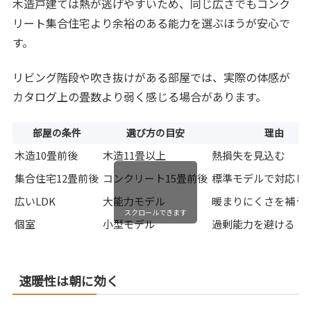
木造戸建ては熱が逃げやすいため、同じ広さでもコンク
リート集合住宅より余裕のある能力を選ぶほうが安心で
す。
リビング階段や吹き抜けがある部屋では、実際の体感が
カタログ上の畳数より弱く感じる場合があります。
部屋の条件
選び方の目安
理由
木造10畳前後
木造11畳以上
熱損失を見込む
集合住宅12畳前後
コンクリート15畳前後
標準モデルで対応し
広いLDK
大能力モデル
暖まりにくさを補う
スクロールできます
個室
小型モデル
過剰能力を避ける
速暖性は朝に効く