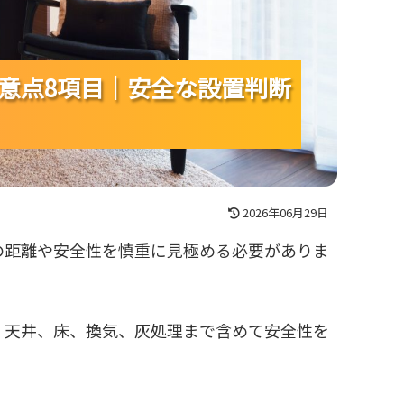
意点8項目｜安全な設置判断
意点8項目｜安全な設置判断
意点8項目｜安全な設置判断
2026年06月29日
の距離や安全性を慎重に見極める必要がありま
、天井、床、換気、灰処理まで含めて安全性を