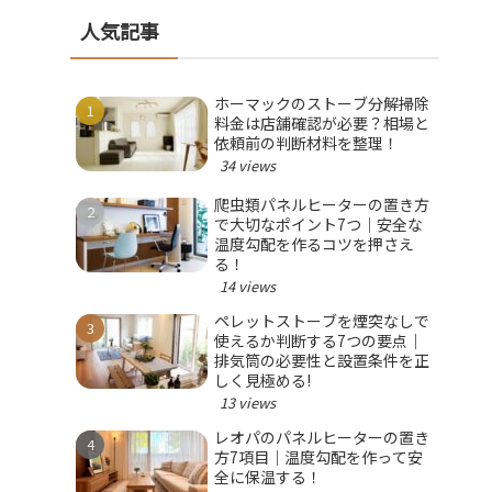
人気記事
ホーマックのストーブ分解掃除
料金は店舗確認が必要？相場と
依頼前の判断材料を整理！
34 views
爬虫類パネルヒーターの置き方
で大切なポイント7つ｜安全な
温度勾配を作るコツを押さえ
る！
14 views
ペレットストーブを煙突なしで
使えるか判断する7つの要点｜
排気筒の必要性と設置条件を正
しく見極める!
13 views
レオパのパネルヒーターの置き
方7項目｜温度勾配を作って安
全に保温する！