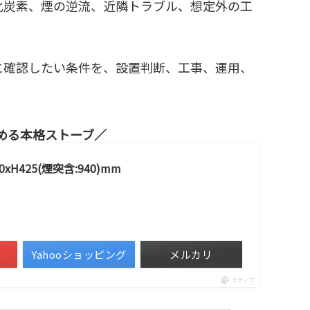
化炭素、煙の逆流、近隣トラブル、想定外の工
に確認したい条件を、設置判断、工事、運用、
める本格ストーブ
H425(煙突含:940)mm
Yahooショッピング
メルカリ
ポチップ