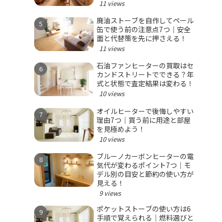
11 views
廃油ストーブを自作してペール
缶で使う前の注意点7つ｜安全
面と代替策を先に押さえる！
11 views
石油ファンヒーターの買取はセ
カンドストリートでできる？年
式と状態で査定結果は変わる！
10 views
オイルヒーターで後悔しやすい
理由7つ｜買う前に用途と部屋
を見極めよう！
10 views
ブルーノカーボンヒーターの電
気代が変わるポイント7つ｜モ
デル別の目安と節約の使い方が
見える！
9 views
ポケットストーブの使い方は6
手順で覚えられる｜燃料選びと